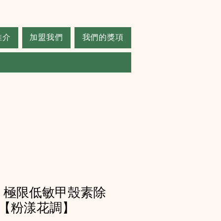
推介
加盟我們
我們的獎項
C - 極限低敏甲殼素除
【粉漾花調】