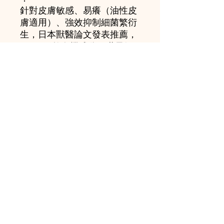
針對皮膚敏感、易癢（油性皮
膚適用）、強效抑制細菌繁衍
生，日本獸醫論文發表推薦，
100%天然有機成分、世界級
有機認證機構Ecocert認可。
使用周期：7天
敷治時間：2-3分鐘（若皮膚
問題或臭味嚴重，建議停留5-
10分鐘）
比例﹔1:6~8混合
混合後等待5分鐘再使用
WOOFY MAGIC HK