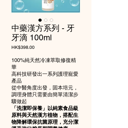
中藥漢方系列 - 牙
牙滴 100ml
價
HK$398.00
格
100%純天然冷凍萃取修復精
華
高科技研發出一系列護理寵愛
產品
從中醫角度出發，固本培元，
調理身體只需要由簡單清潔步
驟做起
「洗潔即保養」以純素食品級
原料與天然漢方植物，搭配生
物降解環保抗菌原理，充分潔