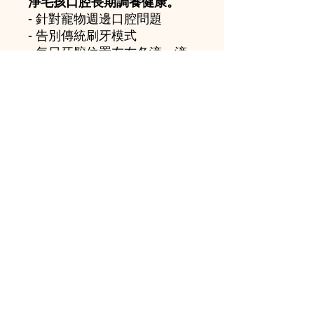
淨毛孩口腔長期調養健康。
- 針對寵物週邊口腔問題
- 告別傳統刷牙模式
- 每日牙骹位置左右各滴一滴
- 高效殺菌膜、除口氣、修護
乳、有效及預防牙石
使用方法 (用前記得搖勻)
每天要在下口腔每邊大牙位各
一滴，主子們因為習慣，就會
把水利用舌頭劑在口腔打圈，
從而達到理想的清潔效果。
WOOFY MAGIC HK