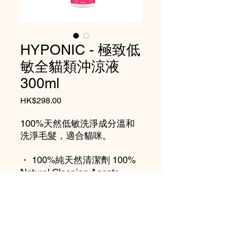
HYPONIC - 極致低
敏全貓類沖涼液
300ml
Price
HK$298.00
100%天然低敏洗淨成分溫和
洗淨毛髮，適合貓咪。
・ 100%純天然清潔劑 100%
Natural Cleaning Agents
・ 無需使用護髮素 No
Conditioner Required
・ 泡沫濃厚幼滑 Rich &
Creamy