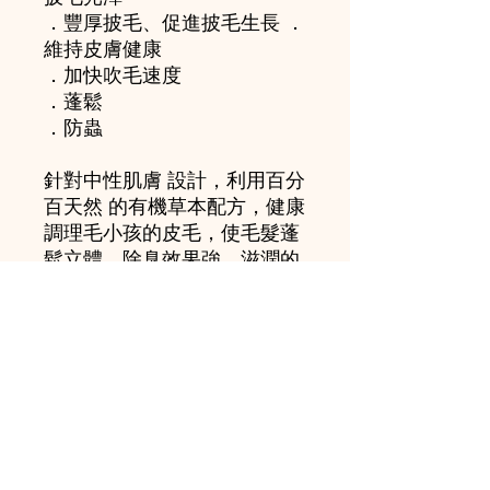
．豐厚披毛、促進披毛生長 ．
維持皮膚健康
．加快吹毛速度
．蓬鬆
．防蟲
針對中性肌膚 設計，利用百分
百天然 的有機草本配方，健康
調理毛小孩的皮毛，使毛髮蓬
鬆立體，除臭效果強，滋潤的
同時達到肌膚的油水平衡，去
除臭味、皮屑及污垢。
使用週期﹕14天~1個月
敷治時間﹕2-3分鐘
浸泡時間﹕5分鐘
混合比例﹔1:7~9
混合後等待5分鐘再使用